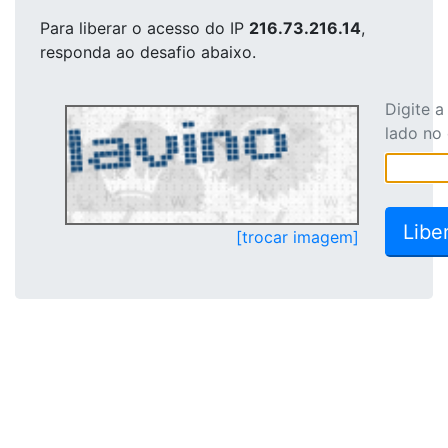
Para liberar o acesso
do IP
216.73.216.14
,
responda ao desafio abaixo.
Digite 
lado no
[trocar imagem]